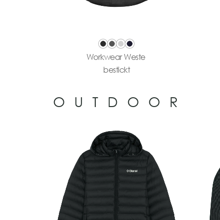
Workwear Weste
bestickt
OUTDOOR