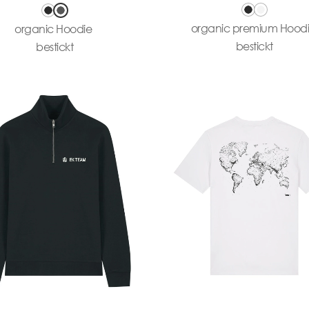
organic premium Hood
organic Hoodie
bestickt
bestickt