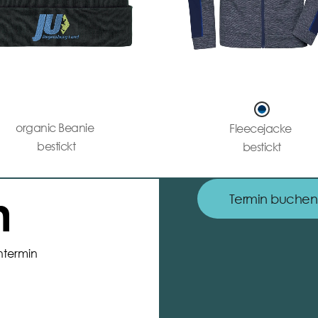
organic Beanie
Fleecejacke
bestickt
bestickt
n
Termin buchen
ntermin