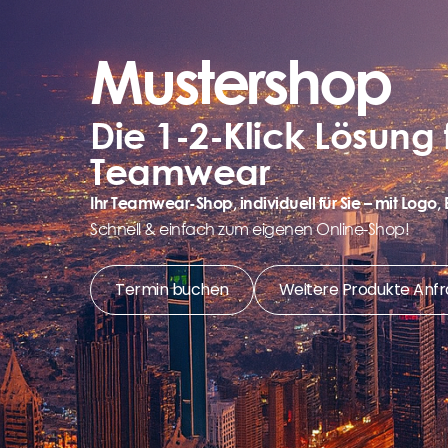
Mustershop
Die 1-2-Klick Lösung f
Teamwear
Ihr Teamwear-Shop, individuell für Sie – mit Log
Schnell & einfach zum eigenen Online-Shop!
Termin buchen
Weitere Produkte Anf