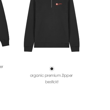
er
organic premium Zipper
bestickt