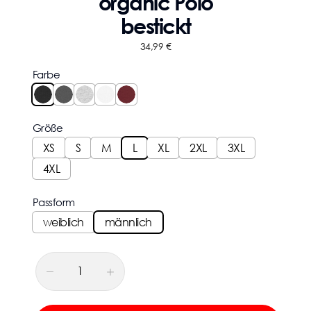
organic Polo
bestickt
34,99
€
Farbe
Größe
XS
S
M
L
XL
2XL
3XL
4XL
Passform
weiblich
männlich
-