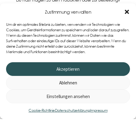
Kontaktiere uns gerne!
Zustimmung verwalten
Um dir ein optimales Erlebnis zu bieten, verwenden wir Technologien wie
Support
Cookies, um Geräteinformationen zu speichern und/oder darauf zuzugreifen.
Wenn du diesen Technologien zustimmst, können wir Daten wie das
Surfverhalten oder eindeutige IDs auf dieser Website verarbeiten. Wenn du
deine Zustimmung nicht erteilst oder zurückziehst, können bestimmte
Merkmale und Funktionen beeinträchtigt werden.
Akzeptieren
Ablehnen
Einstellungen ansehen
0
Item
Cookie-Richtlinie
Datenschutzerklärung
Impressum
Impressum
AGB
Datenschutzerklärung
Cookie-Richtlinie (EU)
Widerrufsbelehrung