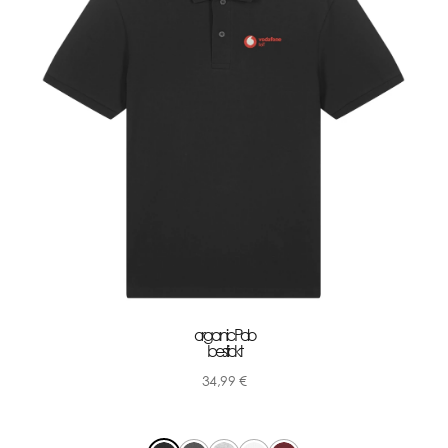
organic Polo
bestickt
34,99
€
-