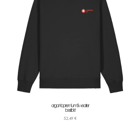
organic premium Sweater
bestickt
52,49
€
-