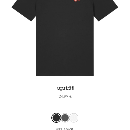
organic Shirt
24,99
€
-
inkl. MwSt.