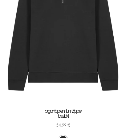
organic premium Zipper
bestickt
54,99
€