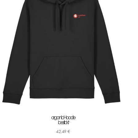
organic Hoodie
bestickt
42,49
€