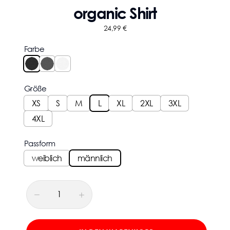
organic Shirt
24,99
€
Farbe
Größe
XS
S
M
L
XL
2XL
3XL
4XL
Passform
weiblich
männlich
-