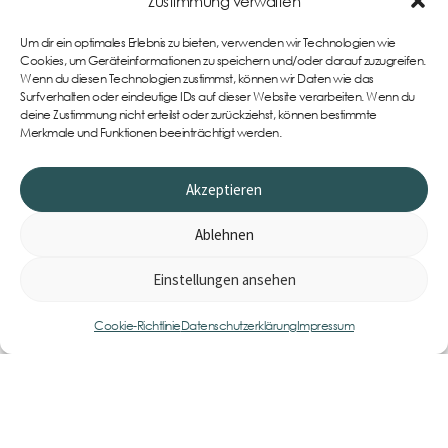
Zustimmung verwalten
Um dir ein optimales Erlebnis zu bieten, verwenden wir Technologien wie
Support
Cookies, um Geräteinformationen zu speichern und/oder darauf zuzugreifen.
Wenn du diesen Technologien zustimmst, können wir Daten wie das
Surfverhalten oder eindeutige IDs auf dieser Website verarbeiten. Wenn du
deine Zustimmung nicht erteilst oder zurückziehst, können bestimmte
Merkmale und Funktionen beeinträchtigt werden.
Akzeptieren
Ablehnen
Einstellungen ansehen
0
Item
Cookie-Richtlinie
Datenschutzerklärung
Impressum
Impressum
AGB
Datenschutzerklärung
Cookie-Richtlinie (EU)
Widerrufsbelehrung