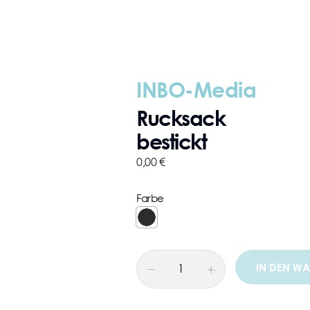
INBO-Media
Rucksack
bestickt
0,00
€
Farbe
IN DEN W