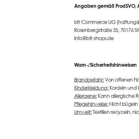
Angaben gemäß ProdSVO, Ar
bfr Commerce UG (haftungs
Rosenbergstraße 35, 70176 St
info@bfr-shops.de
Warn-/Sicherheitshinweisen
Brandgefahr:
Von offenen Fl
Kinderkleidung:
Kordeln und kl
Allergene:
Kann allergische R
Pflegehinweise:
Nicht bügeln 
Umwelt:
Textilien recyceln, n