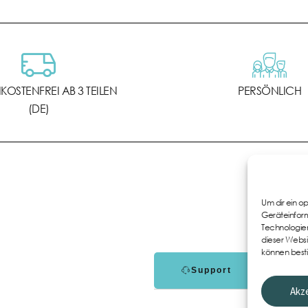
OSTENFREI AB 3 TEILEN
PERSÖNLICH
(DE)
Um dir ein o
Geräteinform
Technologien
dieser Websi
können best
Support
Akz