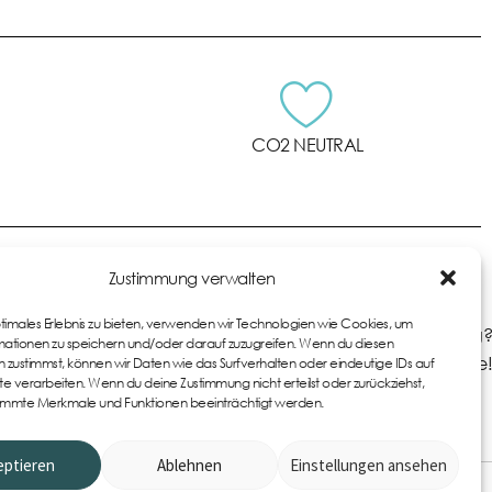
CO2 NEUTRAL
Zustimmung verwalten
ptimales Erlebnis zu bieten, verwenden wir Technologien wie Cookies, um
Du hast Fragen zu den Produkten oder zur Bestellung?
ationen zu speichern und/oder darauf zuzugreifen. Wenn du diesen
Kontaktiere uns gerne!
 zustimmst, können wir Daten wie das Surfverhalten oder eindeutige IDs auf
te verarbeiten. Wenn du deine Zustimmung nicht erteilst oder zurückziehst,
immte Merkmale und Funktionen beeinträchtigt werden.
eptieren
Ablehnen
Einstellungen ansehen
0
Item