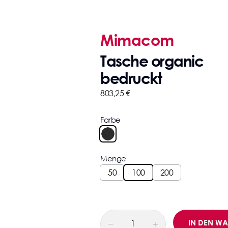
Mimacom
Tasche organic
bedruckt
803,25
€
Farbe
Menge
50
100
200
-
IN DEN W