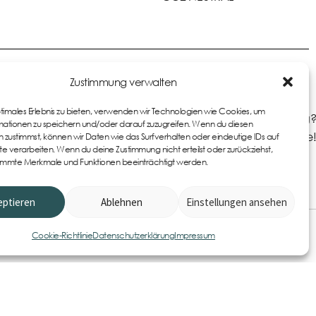
Zustimmung verwalten
ptimales Erlebnis zu bieten, verwenden wir Technologien wie Cookies, um
Du hast Fragen zu den Produkten oder zur Bestellung?
ationen zu speichern und/oder darauf zuzugreifen. Wenn du diesen
Kontaktiere uns gerne!
 zustimmst, können wir Daten wie das Surfverhalten oder eindeutige IDs auf
te verarbeiten. Wenn du deine Zustimmung nicht erteilst oder zurückziehst,
immte Merkmale und Funktionen beeinträchtigt werden.
eptieren
Ablehnen
Einstellungen ansehen
0
Item
Cookie-Richtlinie
Datenschutzerklärung
Impressum
AGB
Datenschutzerklärung
Cookie-Richtlinie (EU)
Widerrufsbelehrung