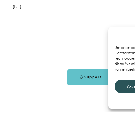
(DE)
Um dir ein o
Geräteinform
Technologien
dieser Websi
können best
Support
Akz
Impressum