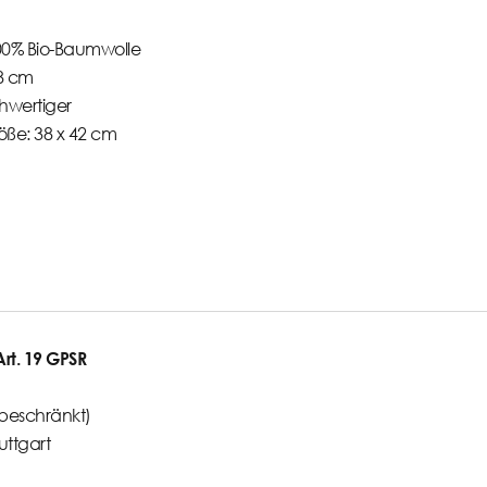
100% Bio-Baumwolle
28 cm
hwertiger
ße: 38 x 42 cm
t. 19 GPSR
beschränkt)
uttgart