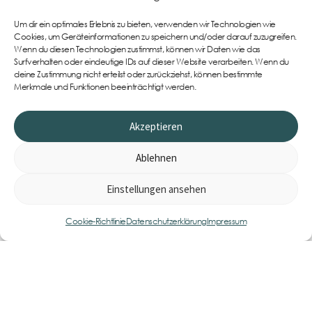
Um dir ein optimales Erlebnis zu bieten, verwenden wir Technologien wie
Support
Cookies, um Geräteinformationen zu speichern und/oder darauf zuzugreifen.
Wenn du diesen Technologien zustimmst, können wir Daten wie das
Surfverhalten oder eindeutige IDs auf dieser Website verarbeiten. Wenn du
deine Zustimmung nicht erteilst oder zurückziehst, können bestimmte
Merkmale und Funktionen beeinträchtigt werden.
Akzeptieren
Ablehnen
Einstellungen ansehen
0
Item
Cookie-Richtlinie
Datenschutzerklärung
Impressum
Impressum
AGB
Datenschutzerklärung
Cookie-Richtlinie (EU)
Widerrufsbelehrung