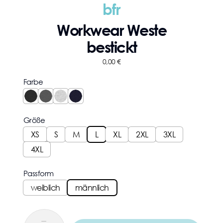
bfr
Workwear Weste
bestickt
0,00
€
Farbe
Größe
XS
S
M
L
XL
2XL
3XL
4XL
Passform
weiblich
männlich