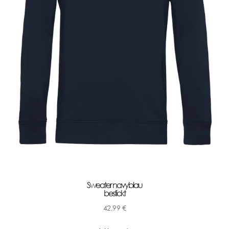
Sweater navyblau
bestickt
42,99
€