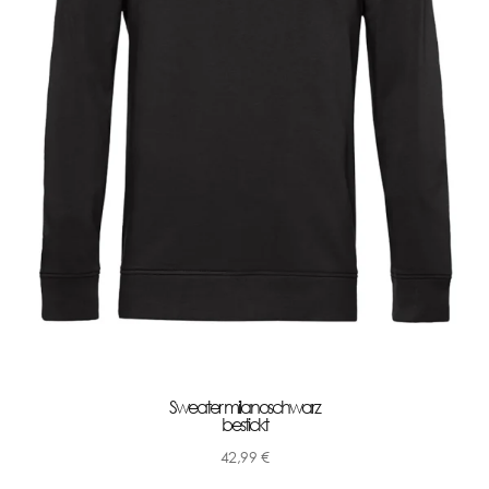
Sweater milanoschwarz
bestickt
42,99
€