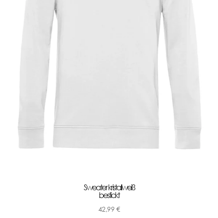
Sweater kristallweiß
bestickt
42,99
€