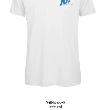
Shirt kristallweiß
bedruckt