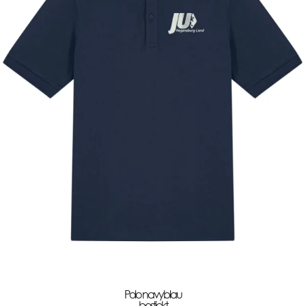
Polo navyblau
bestickt