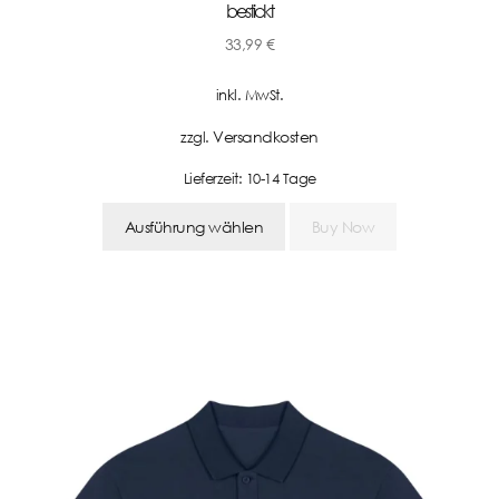
bestickt
33,99
€
inkl. MwSt.
Versandkosten
zzgl.
Lieferzeit:
10-14 Tage
Ausführung wählen
Buy Now