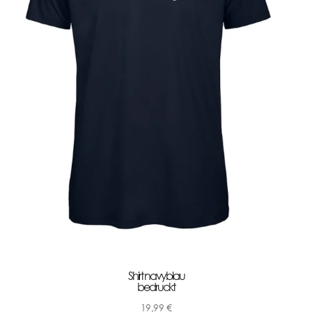
Shirt navyblau
bedruckt
19,99
€