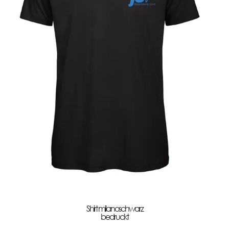
Shirt milanoschwarz
bedruckt