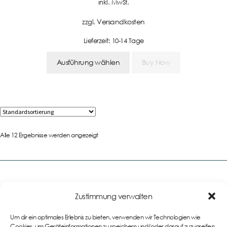
inkl. MwSt.
Versandkosten
zzgl.
Lieferzeit:
10-14 Tage
Ausführung wählen
Buy Now
Alle 12 Ergebnisse werden angezeigt
Zustimmung verwalten
Links
Um dir ein optimales Erlebnis zu bieten, verwenden wir Technologien wie
Impressum
Cookies, um Geräteinformationen zu speichern und/oder darauf zuzugreifen.