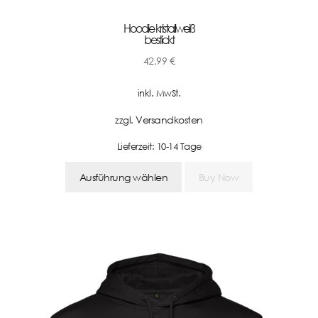
Hoodie kristallweiß
bestickt
42,99
€
inkl. MwSt.
Versandkosten
zzgl.
Lieferzeit:
10-14 Tage
Ausführung wählen
Buy Now