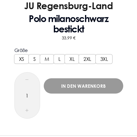
JU Regensburg-Land
Polo milanoschwarz
bestickt
33,99
€
Größe
XS
S
M
L
XL
2XL
3XL
IN DEN WARENKORB