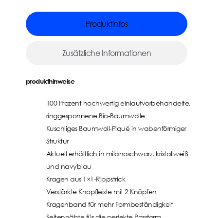
Produktinfos
Zusätzliche Informationen
produkthinweise
100 Prozent hochwertig einlaufvorbehandelte,
ringgesponnene Bio-Baumwolle
Kuschliges Baumwoll-Piqué in wabenförmiger
Struktur
Aktuell erhältlich in milanoschwarz, kristallweiß
und navyblau
Kragen aus 1×1-Rippstrick
Verstärkte Knopfleiste mit 2 Knöpfen
Kragenband für mehr Formbeständigkeit
Seitennähte für die perfekte Passform