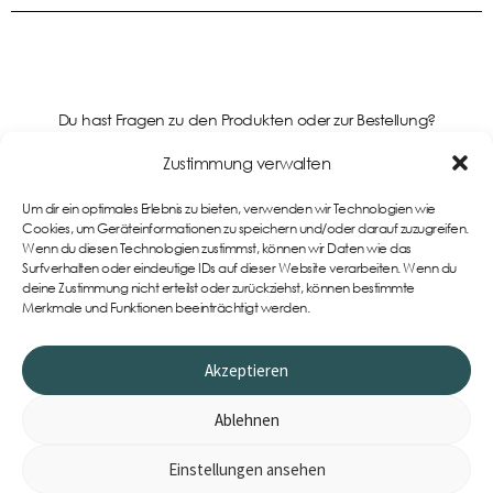
Du hast Fragen zu den Produkten oder zur Bestellung?
Kontaktiere uns gerne!
Zustimmung verwalten
Um dir ein optimales Erlebnis zu bieten, verwenden wir Technologien wie
Support
Cookies, um Geräteinformationen zu speichern und/oder darauf zuzugreifen.
Wenn du diesen Technologien zustimmst, können wir Daten wie das
Surfverhalten oder eindeutige IDs auf dieser Website verarbeiten. Wenn du
deine Zustimmung nicht erteilst oder zurückziehst, können bestimmte
Merkmale und Funktionen beeinträchtigt werden.
Akzeptieren
Ablehnen
Einstellungen ansehen
0
Item