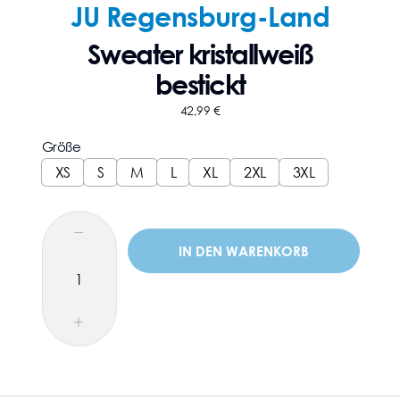
JU Regensburg-Land
Sweater kristallweiß
bestickt
42,99
€
Größe
XS
S
M
L
XL
2XL
3XL
IN DEN WARENKORB