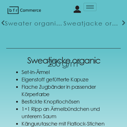
Sweater organic premium
Sweatjacke organic premium
Sweatjacke organic
280 g/m²
Set-In-Ärmel
Eigenstoff gefütterte Kapuze
Flache Zugbänder in passender
Körperfarbe
Bestickte Knopflochösen
1×1 Ripp an Ärmelbündchen und
unterem Saum
Kängurutasche mit Flatlock-Stichen