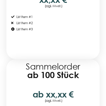
(zzgl. Mwst.)
List Item #1
List Item #2
List Item #3
Sammelorder
ab 100 Stück
ab xx,xx €
(zzgl. Mwst.)