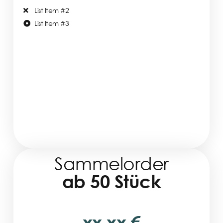
List Item #2
List Item #3
Sammelorder
ab 50 Stück
xx,xx €