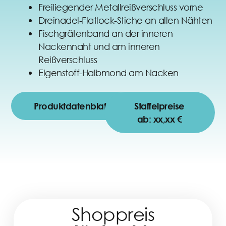
Freiliegender Metallreißverschluss vorne
Dreinadel-Flatlock-Stiche an allen Nähten
Fischgrätenband an der inneren
Nackennaht und am inneren
Reißverschluss
Eigenstoff-Halbmond am Nacken
Produktdatenblatt
Staffelpreise
ab: xx,xx €
Shoppreis