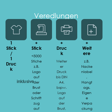
Veredlungen
1
+
+
+
Stick
Stick
Druc
Weit
/
K
Ere
<5000
1
Stiche
Weiter
z.B.
Druc
z.B.
er
Nacke
K
Logo
Druck
nlabel
auf
bis DIN
,
inklusive
der
A4,
Hangt
Brust
bspw.
ags,
oder
Logo
Eigen
Schrift
auf
e
zug
der
Verpa
auf
Brust,
ckung