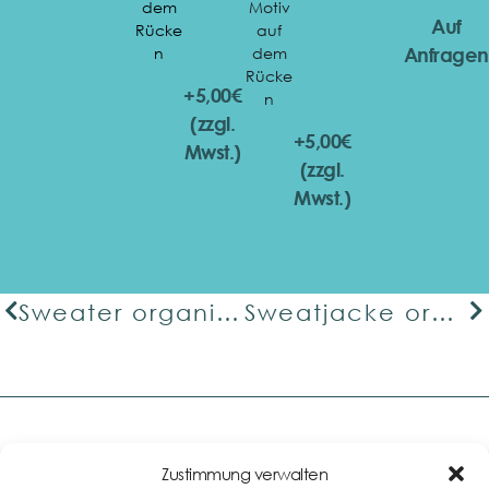
dem
Motiv
Auf
Rücke
auf
n
dem
Anfragen
Rücke
+5,00€
n
(zzgl.
+5,00€
Mwst.)
(zzgl.
Mwst.)
Sweater organic premium
Sweatjacke organic premium
Zustimmung verwalten