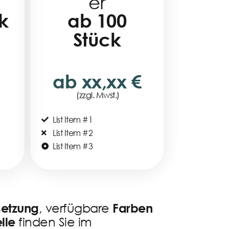
er
k
ab 100
Stück
ab xx,xx €
(zzgl. Mwst.)
List Item #1
List Item #2
List Item #3
, verfügbare
etzung
Farben
finden Sie im
lle