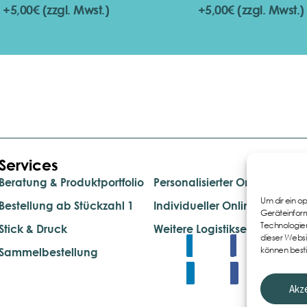
+5,00€ (zzgl. Mwst.)
+5,00€ (zzgl. Mwst.)
Services
.
Beratung & Produktportfolio
Personalisierter Onlineshop
Um dir ein o
Bestellung ab Stückzahl 1
Individueller Onlineshop
Geräteinform
Technologien
Stick & Druck
Weitere Logistikservices
dieser Websi
können best
Sammelbestellung
Linkedin
Share
Tweet
Akz