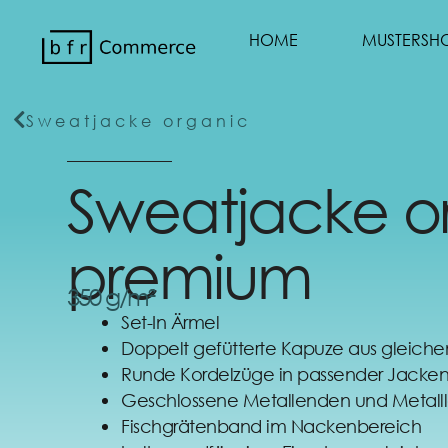
HOME
MUSTERSH
Sweatjacke organic
Sweatjacke o
premium
350 g/m²
Set-In Ärmel
Doppelt gefütterte Kapuze aus gleiche
Runde Kordelzüge in passender Jacke
Geschlossene Metallenden und Metall
Fischgrätenband im Nackenbereich