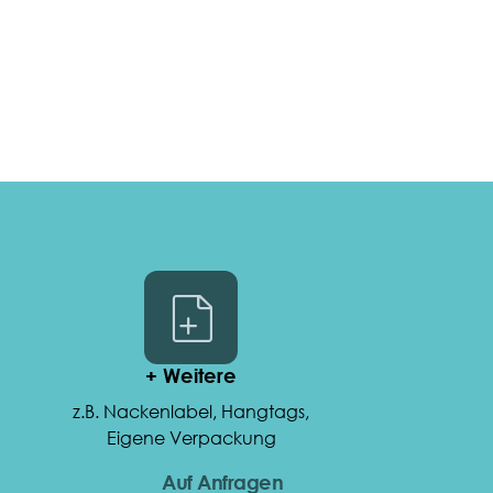
+ Weitere
z.B. Nackenlabel, Hangtags,
Eigene Verpackung
Auf Anfragen