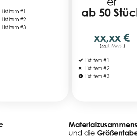
er
ab 50 Stüc
List Item #1
List Item #2
List Item #3
xx,xx €
(zzgl. Mwst.)
List Item #1
List Item #2
List Item #3
e
Materialzusammens
und die
Größentabe