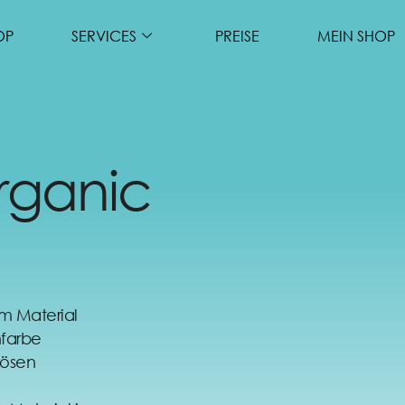
OP
SERVICES
PREISE
MEIN SHOP
rganic
m Material
nfarbe
lösen