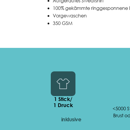
Aufgerautes Sweatshirt
100% gekämmte ringgesponnene 
Vorgewaschen
350 GSM
1 Stick/
1 Druck
<5000 S
Brust o
inklusive