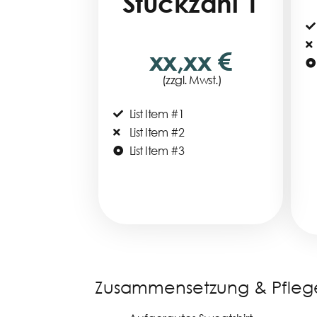
Stückzahl 1
xx,xx €
(zzgl. Mwst.)
List Item #1
List Item #2
List Item #3
Zusammensetzung & Pfleg