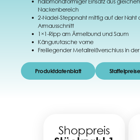
halbmondförmiger Einsatz aus gleichem
Nackenbereich
2-Nadel-Steppnaht mittig auf der Nah
Armausschnitt
1×1-Ripp am Ärmelbund und Saum
Kängurutasche vorne
Freiliegender Metallreißverschluss in de
Produktdatenblatt
Staffelpreis
Shoppreis