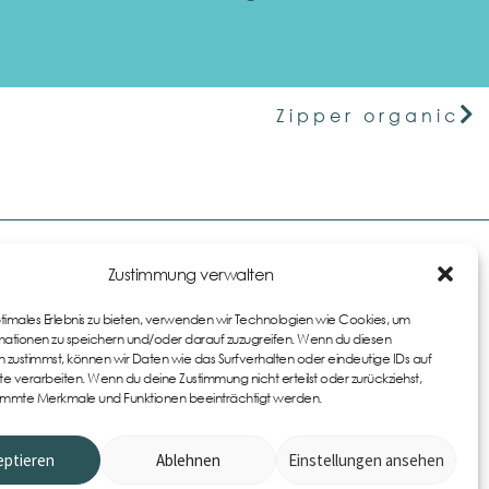
Zipper organic
Links
Zustimmung verwalten
Impressum
ptimales Erlebnis zu bieten, verwenden wir Technologien wie Cookies, um
AGB
ationen zu speichern und/oder darauf zuzugreifen. Wenn du diesen
 zustimmst, können wir Daten wie das Surfverhalten oder eindeutige IDs auf
Datenschutzerklärung
te verarbeiten. Wenn du deine Zustimmung nicht erteilst oder zurückziehst,
immte Merkmale und Funktionen beeinträchtigt werden.
Cookie-Richtlinie (EU)
Widerrufsbelehrung
eptieren
Ablehnen
Einstellungen ansehen