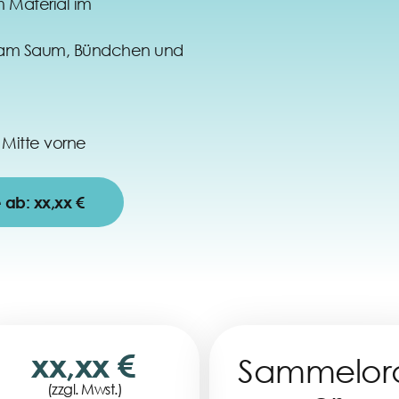
 Material im
t am Saum, Bündchen und
r Mitte vorne
e ab: xx,xx €
xx,xx €
Sammelor
(zzgl. Mwst.)