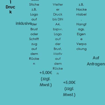
1
Stiche
Weiter
z.B.
Druc
z.B.
er
Nacke
K
Logo
Druck
nlabel
auf
bis DIN
,
inklusive
der
A4,
Hangt
Brust
bspw.
ags,
oder
Logo
Eigen
Schrift
auf
e
zug
der
Verpa
auf
Brust,
ckung
dem
Motiv
Auf
Rücke
auf
n
dem
Anfragen
Rücke
+5,00€
n
(zzgl.
+5,00€
Mwst.)
(zzgl.
Mwst.)