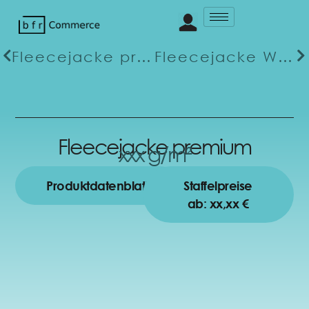
Fleecejacke premium
Fleecejacke Work
Fleecejacke premium
xxx g/m²
Produktdatenblatt
Staffelpreise
ab: xx,xx €