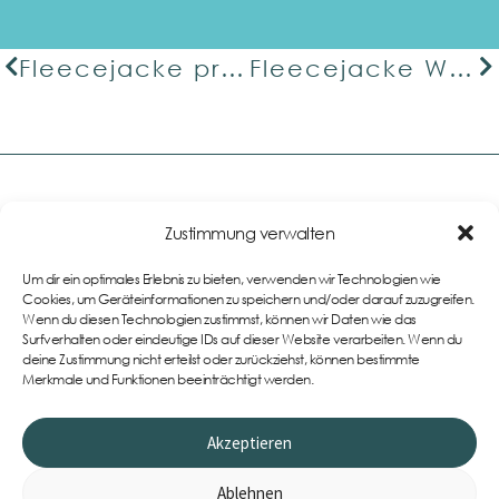
Fleecejacke premium
Fleecejacke Work
Zustimmung verwalten
Links
Um dir ein optimales Erlebnis zu bieten, verwenden wir Technologien wie
Impressum
Cookies, um Geräteinformationen zu speichern und/oder darauf zuzugreifen.
Wenn du diesen Technologien zustimmst, können wir Daten wie das
AGB
Teamwear im eigenen
Surfverhalten oder eindeutige IDs auf dieser Website verarbeiten. Wenn du
Onlineshop
Datenschutzerklärung
deine Zustimmung nicht erteilst oder zurückziehst, können bestimmte
Merkmale und Funktionen beeinträchtigt werden.
Cookie-Richtlinie (EU)
Widerrufsbelehrung
Akzeptieren
Ablehnen