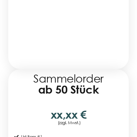
Sammelorder
ab 50 Stück
xx,xx €
(zzgl. Mwst.)
List Item #1