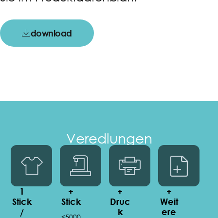
download
Veredlungen
1
+
+
+
Stick
Stick
Druc
Weit
/
K
Ere
<5000