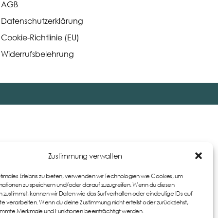
AGB
Datenschutzerklärung
Cookie-Richtlinie (EU)
Widerrufsbelehrung
Zustimmung verwalten
ptimales Erlebnis zu bieten, verwenden wir Technologien wie Cookies, um
ationen zu speichern und/oder darauf zuzugreifen. Wenn du diesen
 zustimmst, können wir Daten wie das Surfverhalten oder eindeutige IDs auf
te verarbeiten. Wenn du deine Zustimmung nicht erteilst oder zurückziehst,
immte Merkmale und Funktionen beeinträchtigt werden.