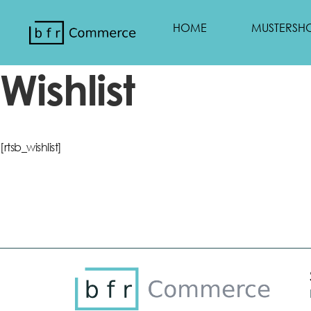
HOME
MUSTERSH
Wishlist
[rtsb_wishlist]