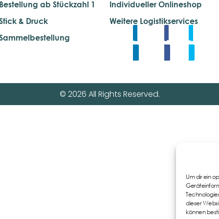
Bestellung ab Stückzahl 1
Individueller Onlineshop
Stick & Druck
Weitere Logistikservices
Sammelbestellung
Linkedin
Share
Tweet
© 2026 All Rights Reserved.
Um dir ein o
Geräteinform
Technologien
dieser Websi
können best