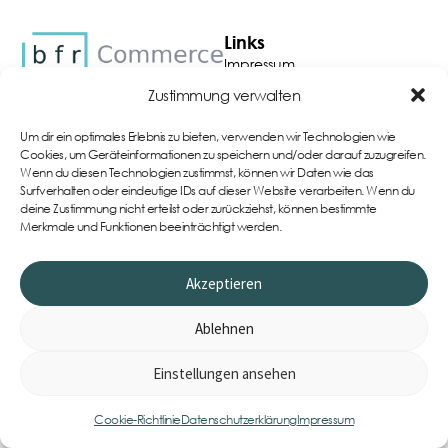
Links
Impressum
AGB
Zustimmung verwalten
Teamwear im eigenen
Onlineshop
Datenschutzerklärung
Um dir ein optimales Erlebnis zu bieten, verwenden wir Technologien wie
Cookie-Richtlinie (EU)
Cookies, um Geräteinformationen zu speichern und/oder darauf zuzugreifen.
Wenn du diesen Technologien zustimmst, können wir Daten wie das
Widerrufsbelehrung
Surfverhalten oder eindeutige IDs auf dieser Website verarbeiten. Wenn du
deine Zustimmung nicht erteilst oder zurückziehst, können bestimmte
Merkmale und Funktionen beeinträchtigt werden.
Akzeptieren
Ablehnen
© 2026 All Rights Reserved.
Einstellungen ansehen
0
Item
Cookie-Richtlinie
Datenschutzerklärung
Impressum