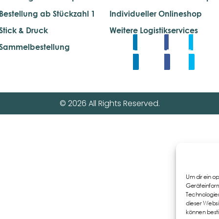
Bestellung ab Stückzahl 1
Individueller Onlineshop
Stick & Druck
Weitere Logistikservices
Sammelbestellung
Linkedin
Share
Tweet
© 2026 All Rights Reserved.
Um dir ein o
Geräteinform
Technologien
dieser Websi
können best