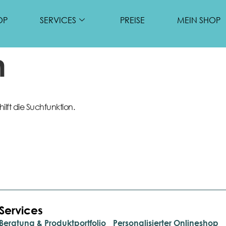
OP
SERVICES
PREISE
MEIN SHOP
n
lft die Suchfunktion.
Services
.
Beratung & Produktportfolio
Personalisierter Onlineshop