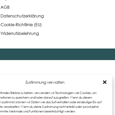
AGB
Datenschutzerklärung
Cookie-Richtlinie (EU)
Widerrufsbelehrung
Zustimmung verwalten
ptimales Erlebnis zu bieten, verwenden wir Technologien wie Cookies, um
ationen zu speichern und/oder darauf zuzugreifen. Wenn du diesen
 zustimmst, können wir Daten wie das Surfverhalten oder eindeutige IDs auf
te verarbeiten. Wenn du deine Zustimmung nicht erteilst oder zurückziehst,
immte Merkmale und Funktionen beeinträchtigt werden.