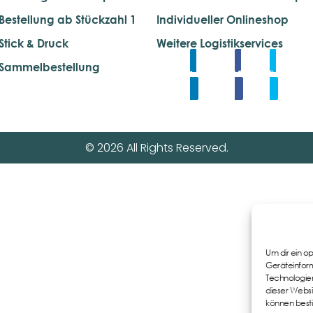
Bestellung ab Stückzahl 1
Individueller Onlineshop
Stick & Druck
Weitere Logistikservices
Sammelbestellung
Linkedin
Share
Tweet
© 2026 All Rights Reserved.
Um dir ein o
Geräteinform
Technologien
dieser Websi
können best