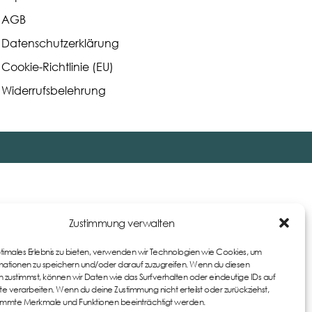
AGB
Datenschutzerklärung
Cookie-Richtlinie (EU)
Widerrufsbelehrung
Zustimmung verwalten
ptimales Erlebnis zu bieten, verwenden wir Technologien wie Cookies, um
ationen zu speichern und/oder darauf zuzugreifen. Wenn du diesen
 zustimmst, können wir Daten wie das Surfverhalten oder eindeutige IDs auf
te verarbeiten. Wenn du deine Zustimmung nicht erteilst oder zurückziehst,
immte Merkmale und Funktionen beeinträchtigt werden.