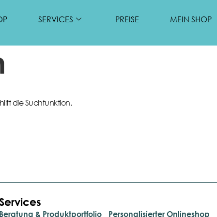
OP
SERVICES
PREISE
MEIN SHOP
n
lft die Suchfunktion.
Services
.
Beratung & Produktportfolio
Personalisierter Onlineshop