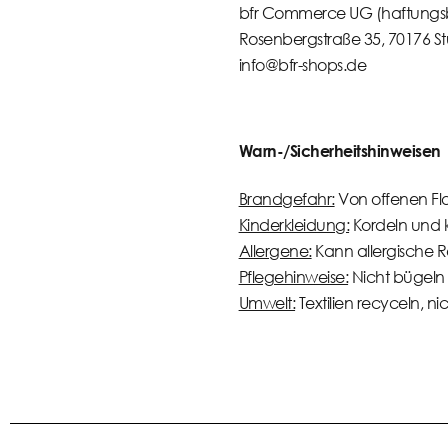
bfr Commerce UG (haftungs
Rosenbergstraße 35, 70176 St
info@bfr-shops.de
Warn-/Sicherheitshinweisen
Brandgefahr:
Von offenen Fl
Kinderkleidung:
Kordeln und kl
Allergene:
Kann allergische R
Pflegehinweise:
Nicht bügeln 
Umwelt:
Textilien recyceln, n