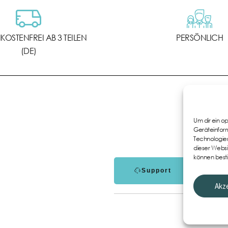
OSTENFREI AB 3 TEILEN
PERSÖNLICH
(DE)
Um dir ein o
Geräteinform
Technologien
dieser Websi
können best
Support
Akz