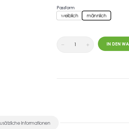
Passform
weiblich
männlich
-
IN DEN W
usätzliche Informationen