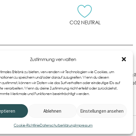
CO2 NEUTRAL
Zustimmung verwalten
ptimales Erlebnis zu bieten, verwenden wir Technologien wie Cookies, um
Du hast Fragen zu den Produkten oder zur Bestellung?
ationen zu speichern und/oder darauf zuzugreifen. Wenn du diesen
Kontaktiere uns gerne!
 zustimmst, können wir Daten wie das Surfverhalten oder eindeutige IDs auf
te verarbeiten. Wenn du deine Zustimmung nicht erteilst oder zurückziehst,
immte Merkmale und Funktionen beeinträchtigt werden.
eptieren
Ablehnen
Einstellungen ansehen
0
Item
Cookie-Richtlinie
Datenschutzerklärung
Impressum