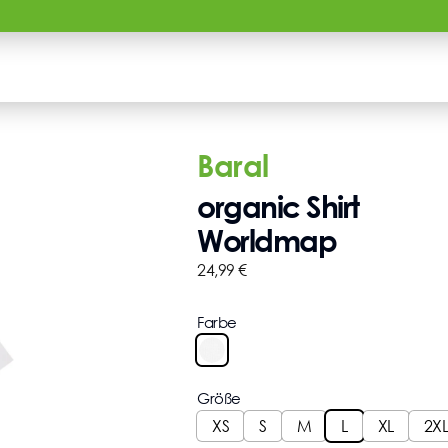
Baral
organic Shirt
Worldmap
24,99
€
Farbe
Größe
XS
S
M
L
XL
2XL