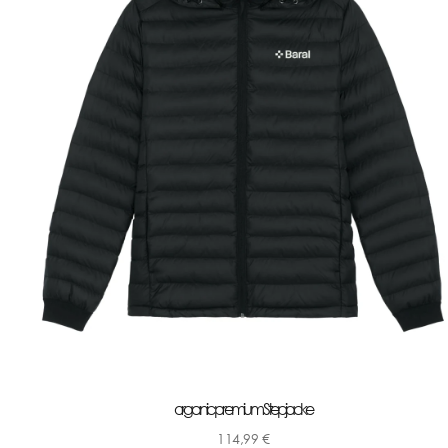
organic premium Stepjacke
114,99
€