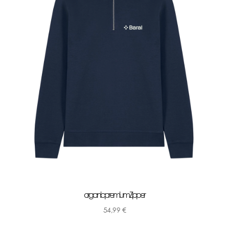
organic premium Zipper
54,99
€
-