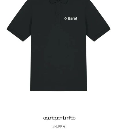
organic premium Polo
34,99
€