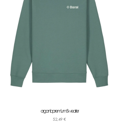
organic premium Sweater
52,49
€
-