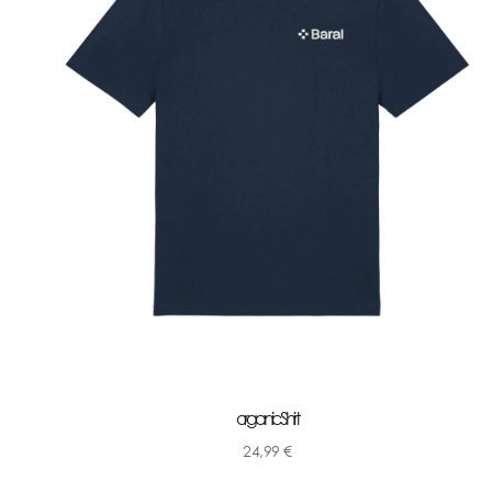
organic Shirt
24,99
€
-