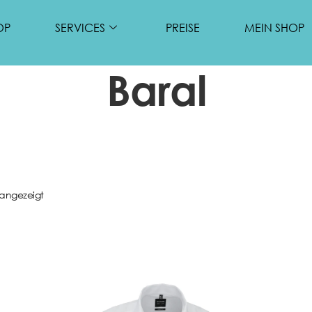
OP
SERVICES
PREISE
MEIN SHOP
Baral
 angezeigt