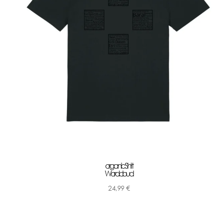
organic Shirt
Wordcloud
24,99
€