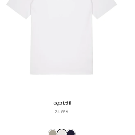
organic Shirt
24,99
€
-