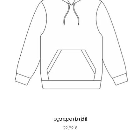
organic premium Shirt
29,99
€
-