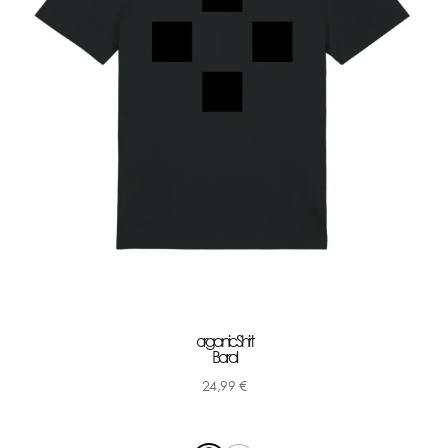
organic Shirt
Baral
24,99
€
-