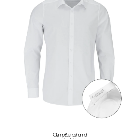
Olymp Businesshemd