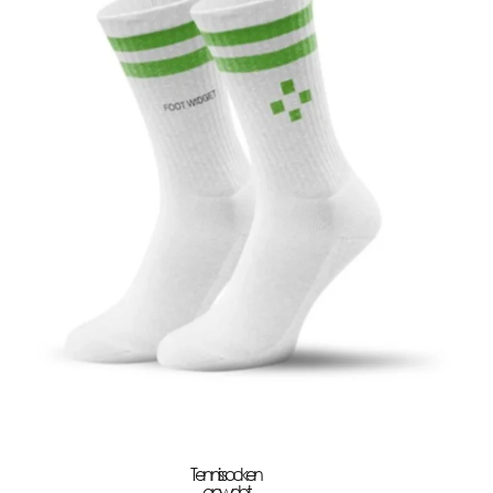
Tennissocken
gewebt