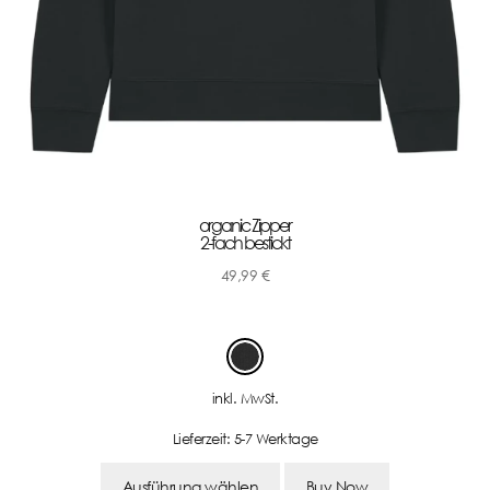
organic Zipper
2-fach bestickt
49,99
€
-
inkl. MwSt.
Lieferzeit:
5-7 Werktage
Ausführung wählen
Buy Now