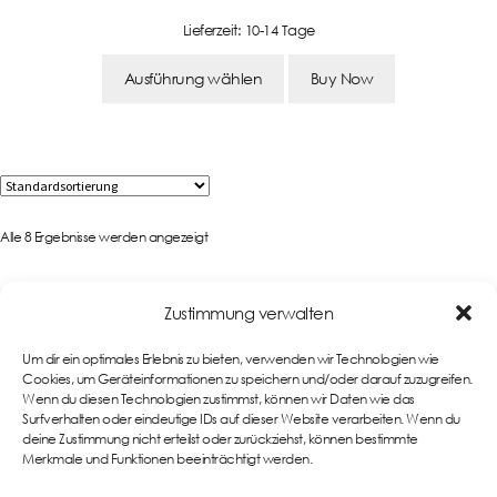
Lieferzeit:
10-14 Tage
Ausführung wählen
Buy Now
Alle 8 Ergebnisse werden angezeigt
Zustimmung verwalten
Um dir ein optimales Erlebnis zu bieten, verwenden wir Technologien wie
Cookies, um Geräteinformationen zu speichern und/oder darauf zuzugreifen.
Wenn du diesen Technologien zustimmst, können wir Daten wie das
Links
Surfverhalten oder eindeutige IDs auf dieser Website verarbeiten. Wenn du
Impressum
deine Zustimmung nicht erteilst oder zurückziehst, können bestimmte
Merkmale und Funktionen beeinträchtigt werden.
AGB
Teamwear im eigenen
Onlineshop
Datenschutzerklärung