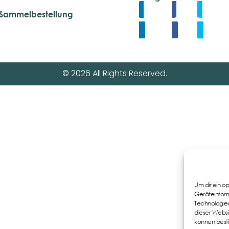
Sammelbestellung
Linkedin
Share
Tweet
© 2026 All Rights Reserved.
Um dir ein o
Geräteinform
Technologien
dieser Websi
können best