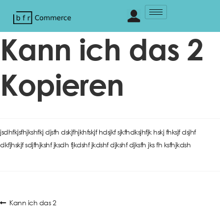
Kann ich das 2
Kopieren
jsdhfkjsfhjkshfkj djsfh dskjfhjkhfskjf hdsjkf sjkfhdksjhfjk hskj fhksjf dsjhf
dkfjhskjf sdjfhjkshf jksdh fjkdshf jkdshf djkshf djksfh jks fh ksfhjkdsh
Kann ich das 2