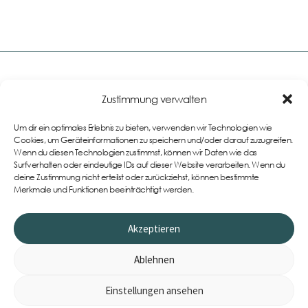
Zustimmung verwalten
Links
Um dir ein optimales Erlebnis zu bieten, verwenden wir Technologien wie
Impressum
Cookies, um Geräteinformationen zu speichern und/oder darauf zuzugreifen.
Wenn du diesen Technologien zustimmst, können wir Daten wie das
AGB
Teamwear im eigenen
Surfverhalten oder eindeutige IDs auf dieser Website verarbeiten. Wenn du
Onlineshop
Datenschutzerklärung
deine Zustimmung nicht erteilst oder zurückziehst, können bestimmte
Merkmale und Funktionen beeinträchtigt werden.
Cookie-Richtlinie (EU)
Widerrufsbelehrung
Akzeptieren
Ablehnen
Einstellungen ansehen