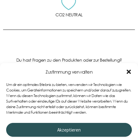
CO2 NEUTRAL
Du hast Fragen zu den Produkten oder zur Bestellung?
Kontaktiere uns gerne!
Zustimmung verwalten
Um dir ein optimales Erlebnis zu bieten, verwenden wir Technologien wie
Support
Cookies, um Geräteinformationen zu speichern und/oder darauf zuzugreifen.
Wenn du diesen Technologien zustimmst, können wir Daten wie das
Surfverhalten oder eindeutige IDs auf dieser Website verarbeiten. Wenn du
deine Zustimmung nicht erteilst oder zurückziehst, können bestimmte
Merkmale und Funktionen beeinträchtigt werden.
Akzeptieren