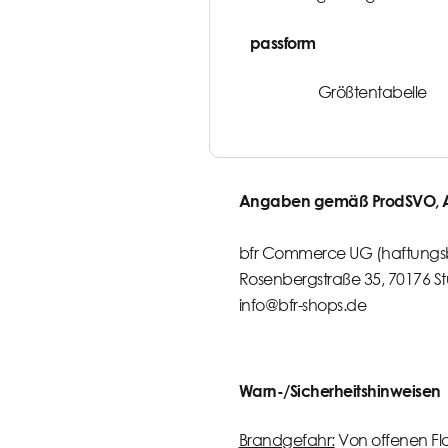
passform
Größtentabelle
Angaben gemäß ProdSVO, Ar
bfr Commerce UG (haftungs
Rosenbergstraße 35, 70176 St
info@bfr-shops.de
Warn-/Sicherheitshinweisen
Brandgefahr:
Von offenen Fl