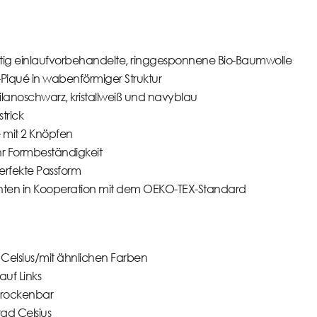
tig einlaufvorbehandelte, ringgesponnene Bio-Baumwolle
Piqué in wabenförmiger Struktur
 milanoschwarz, kristallweiß und navyblau
trick
e mit 2 Knöpfen
r Formbeständigkeit
erfekte Passform
nten in Kooperation mit dem OEKO-TEX-Standard
Celsius/mit ähnlichen Farben
uf Links
trockenbar
rad Celsius