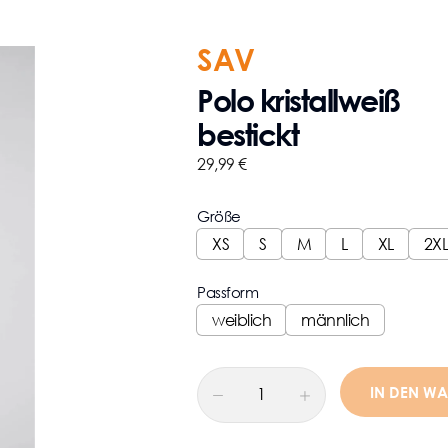
SAV
Polo kristallweiß
bestickt
29,99
€
Größe
XS
S
M
L
XL
2XL
Passform
weiblich
männlich
IN DEN W