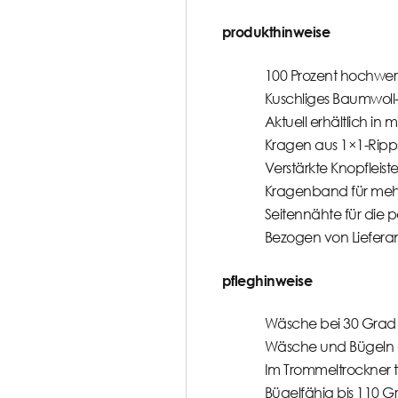
produkthinweise
100 Prozent hochwer
Kuschliges Baumwoll-
Aktuell erhältlich in
Kragen aus 1×1-Ripps
Verstärkte Knopfleist
Kragenband für meh
Seitennähte für die p
Bezogen von Liefera
pfleghinweise
Wäsche bei 30 Grad 
Wäsche und Bügeln a
Im Trommeltrockner 
Bügelfähig bis 110 G