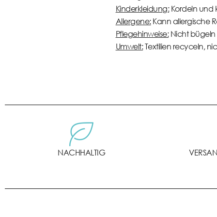
Kinderkleidung:
Kordeln und kl
Allergene:
Kann allergische R
Pflegehinweise:
Nicht bügeln 
Umwelt:
Textilien recyceln, n
NACHHALTIG
VERSANK