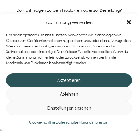
Du hast Fragen zu den Produkten oder zur Bestellung?
Kontaktiere uns gerne!
Zustimmung verwalten
Um dir ein optimales Erlebnis zu bieten, verwenden wir Technologien wie
Support
Cookies, um Geräteinformationen zu speichern und/oder darauf zuzugreifen.
Wenn du diesen Technologien zustimmst, können wir Daten wie das
Surfverhalten oder eindeutige IDs auf dieser Website verarbeiten. Wenn du
deine Zustimmung nicht erteilst oder zurückziehst, können bestimmte
Merkmale und Funktionen beeinträchtigt werden.
Akzeptieren
Ablehnen
Einstellungen ansehen
0
Item
Cookie-Richtlinie
Datenschutzerklärung
Impressum
Impressum
AGB
Datenschutzerklärung
Cookie-Richtlinie (EU)
Widerrufsbelehrung