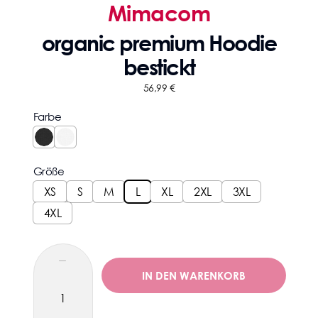
Mimacom
organic premium Hoodie
bestickt
56,99
€
Farbe
Größe
XS
S
M
L
XL
2XL
3XL
4XL
IN DEN WARENKORB