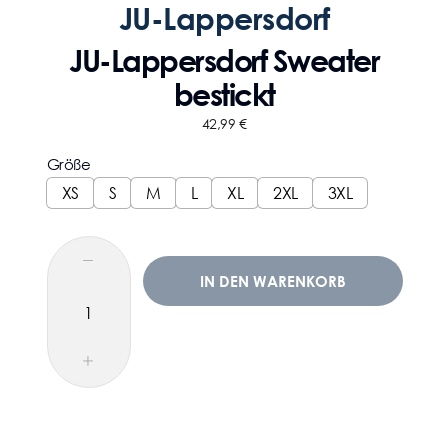
JU-Lappersdorf
JU-Lappersdorf Sweater
bestickt
42,99
€
Größe
XS
S
M
L
XL
2XL
3XL
IN DEN WARENKORB