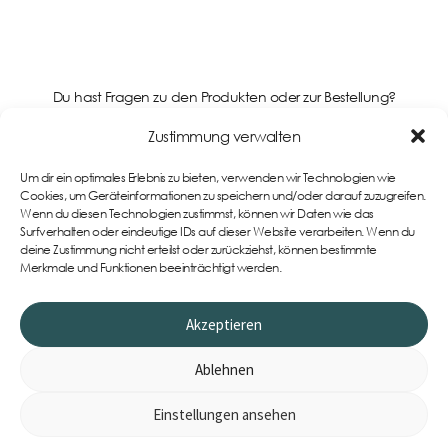
Du hast Fragen zu den Produkten oder zur Bestellung?
Kontaktiere uns gerne!
Zustimmung verwalten
Um dir ein optimales Erlebnis zu bieten, verwenden wir Technologien wie
Support
Cookies, um Geräteinformationen zu speichern und/oder darauf zuzugreifen.
Wenn du diesen Technologien zustimmst, können wir Daten wie das
Surfverhalten oder eindeutige IDs auf dieser Website verarbeiten. Wenn du
deine Zustimmung nicht erteilst oder zurückziehst, können bestimmte
Merkmale und Funktionen beeinträchtigt werden.
Akzeptieren
Ablehnen
Einstellungen ansehen
0
Item