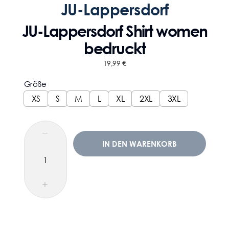
JU-Lappersdorf
JU-Lappersdorf Shirt women
bedruckt
19,99
€
Größe
XS
S
M
L
XL
2XL
3XL
IN DEN WARENKORB