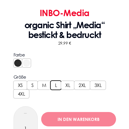
INBO-Media
organic Shirt „Media“
bestickt & bedruckt
29,99
€
Farbe
Größe
XS
S
M
L
XL
2XL
3XL
4XL
IN DEN WARENKORB