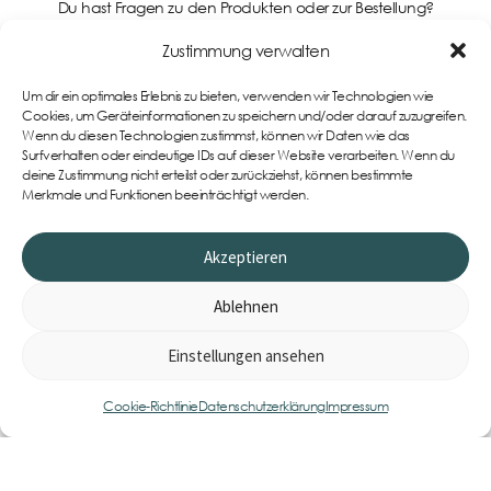
Du hast Fragen zu den Produkten oder zur Bestellung?
Kontaktiere uns gerne!
Zustimmung verwalten
Um dir ein optimales Erlebnis zu bieten, verwenden wir Technologien wie
Support
Cookies, um Geräteinformationen zu speichern und/oder darauf zuzugreifen.
Wenn du diesen Technologien zustimmst, können wir Daten wie das
Surfverhalten oder eindeutige IDs auf dieser Website verarbeiten. Wenn du
deine Zustimmung nicht erteilst oder zurückziehst, können bestimmte
Merkmale und Funktionen beeinträchtigt werden.
Akzeptieren
Ablehnen
Einstellungen ansehen
0
Item
Cookie-Richtlinie
Datenschutzerklärung
Impressum
Impressum
AGB
Datenschutzerklärung
Cookie-Richtlinie (EU)
Widerrufsbelehrung