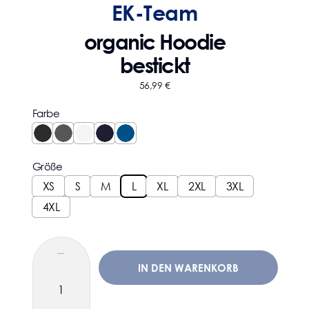
EK-Team
organic Hoodie
bestickt
56,99
€
Farbe
Größe
XS
S
M
L
XL
2XL
3XL
4XL
IN DEN WARENKORB