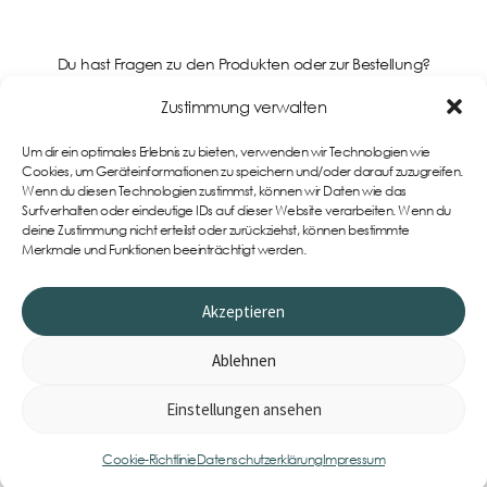
Du hast Fragen zu den Produkten oder zur Bestellung?
Kontaktiere uns gerne!
Zustimmung verwalten
Um dir ein optimales Erlebnis zu bieten, verwenden wir Technologien wie
Support
Cookies, um Geräteinformationen zu speichern und/oder darauf zuzugreifen.
Wenn du diesen Technologien zustimmst, können wir Daten wie das
Surfverhalten oder eindeutige IDs auf dieser Website verarbeiten. Wenn du
deine Zustimmung nicht erteilst oder zurückziehst, können bestimmte
Merkmale und Funktionen beeinträchtigt werden.
Akzeptieren
Ablehnen
Einstellungen ansehen
0
Item
Cookie-Richtlinie
Datenschutzerklärung
Impressum