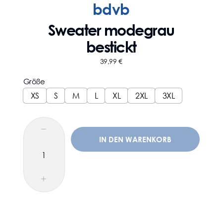
bdvb
Sweater modegrau
bestickt
39,99
€
Größe
XS
S
M
L
XL
2XL
3XL
IN DEN WARENKORB