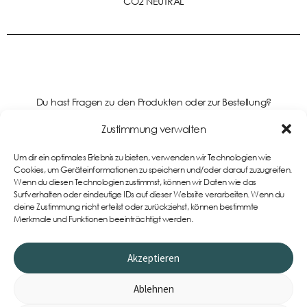
CO2 NEUTRAL
Du hast Fragen zu den Produkten oder zur Bestellung?
Kontaktiere uns gerne!
Zustimmung verwalten
Um dir ein optimales Erlebnis zu bieten, verwenden wir Technologien wie
Support
Cookies, um Geräteinformationen zu speichern und/oder darauf zuzugreifen.
Wenn du diesen Technologien zustimmst, können wir Daten wie das
Surfverhalten oder eindeutige IDs auf dieser Website verarbeiten. Wenn du
deine Zustimmung nicht erteilst oder zurückziehst, können bestimmte
Merkmale und Funktionen beeinträchtigt werden.
Akzeptieren
Ablehnen