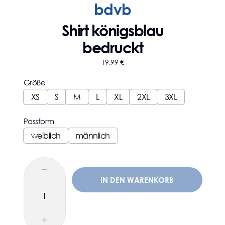
bdvb
Shirt königsblau
bedruckt
19,99
€
Größe
XS
S
M
L
XL
2XL
3XL
Passform
weiblich
männlich
IN DEN WARENKORB