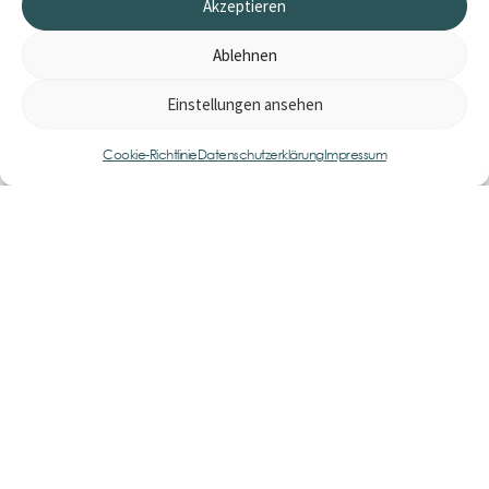
Akzeptieren
Ablehnen
Einstellungen ansehen
0
Item
Cookie-Richtlinie
Datenschutzerklärung
Impressum
Impressum
AGB
Datenschutzerklärung
Cookie-Richtlinie (EU)
Widerrufsbelehrung
2026 bfr Commerce UG (haftungsbeschränkt)